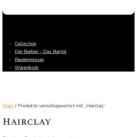
Collection
Der Barber – Das Bartöl
Rasiermesser
Warenkorb
Start
/ Produkte verschlagwortet mit „Hairclay“
Hairclay