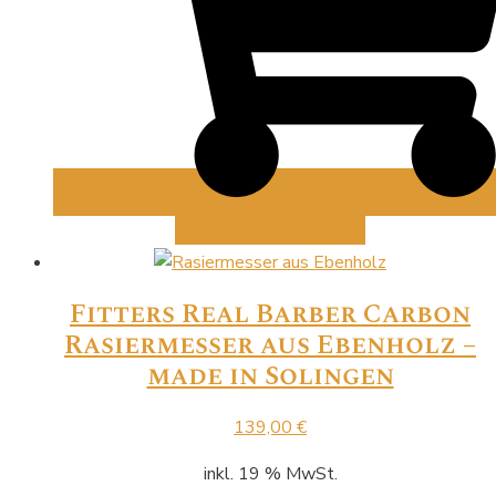
IN DEN WARENKORB
Fitters Real Barber Carbon
Rasiermesser aus Ebenholz –
made in Solingen
139,00
€
inkl. 19 % MwSt.