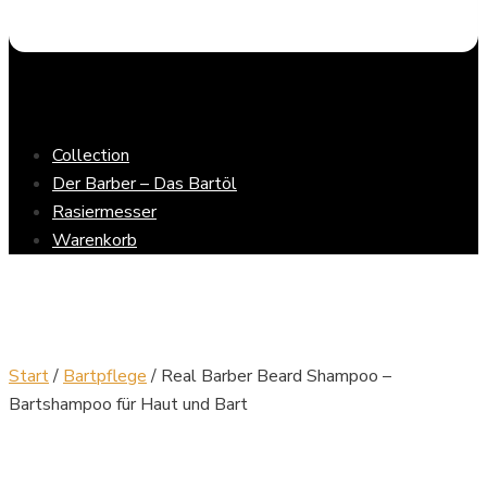
Collection
Der Barber – Das Bartöl
Rasiermesser
Warenkorb
Start
/
Bartpflege
/ Real Barber Beard Shampoo –
Bartshampoo für Haut und Bart